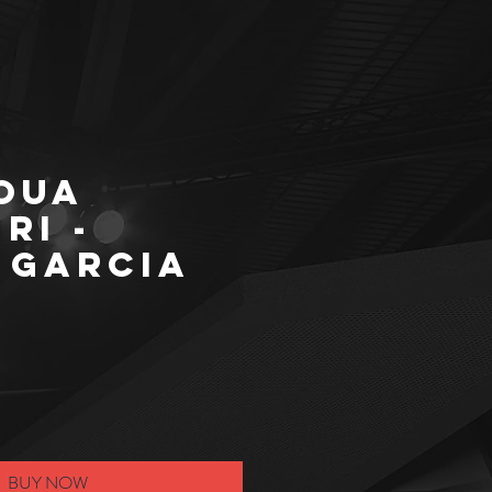
OUA
RI -
 Garcia
BUY NOW