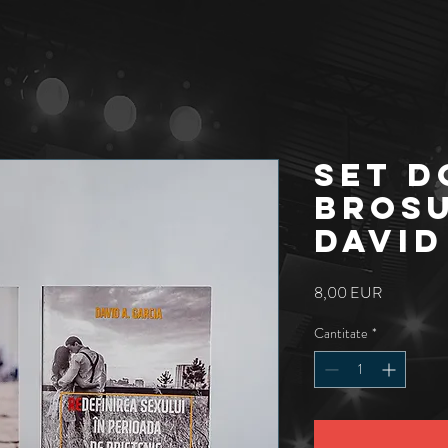
SET D
BROSU
David
Preț
8,00 EUR
Cantitate
*