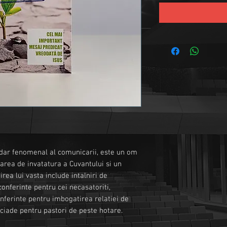
 dar fenomenal al comunicarii, este un om
rarea de invatatura a Cuvantului si un
irea lui vasta include intalniri de
conferinte pentru cei necasatoriti,
onferinte pentru imbogatirea relatiei de
uciade pentru pastori de peste hotare.