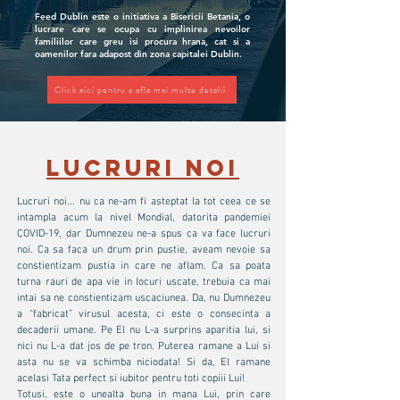
Feed Dublin este o initiativa a Bisericii Betania, o
lucrare care se ocupa cu implinirea nevoilor
familiilor care greu isi procura hrana, cat si a
oamenilor fara adapost din zona capitalei Dublin.
Click aici pentru a afla mai multe detalii
LUCRURI NOI
Lucruri noi... nu ca ne-am fi asteptat la tot ceea ce se
intampla acum la nivel Mondial, datorita pandemiei
COVID-19, dar Dumnezeu ne-a spus ca va face lucruri
noi. Ca sa faca un drum prin pustie, aveam nevoie sa
constientizam pustia in care ne aflam. Ca sa poata
turna rauri de apa vie in locuri uscate, trebuia ca mai
intai sa ne constientizam uscaciunea. Da, nu Dumnezeu
a “fabricat” virusul acesta, ci este o consecinta a
decaderii umane. Pe El nu L-a surprins aparitia lui, si
nici nu L-a dat jos de pe tron. Puterea ramane a Lui si
asta nu se va schimba niciodata! Si da, El ramane
acelasi Tata perfect si iubitor pentru toti copiii Lui!
Totusi, este o unealta buna in mana Lui, prin care