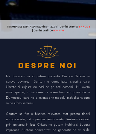
PROGRAMUL SAPTAMANAL: Vineri 20:00 | Duminica 10:00
EN - LIVE
| Duminica 18:00
RO - LIVE
despre noi
Ne bucuram sa iti putem prezenta Biserica Betania in
cateva cuvinte: Suntem o comunitate crestina care
iubeste si slujeste cu pasiune pe toti oamenii. Nu avem
nimic special, ci tot ceea ce avem bun, am primit de la
Dumnezeu, care ne-a invatat prin modelul trait si scris cum
sa ne iubim semenii.
Cautam sa fim o biserica relevanta atat pentru tinerii
si copiii nostri, cat si pentru parintii nostri. Realizam ca doar
prin unitatea in Isus Cristos ne putem inchina si bucura
impreuna. Suntem concentrati pe generatia de azi si de