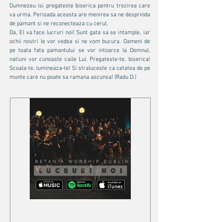
Dumnezeu isi pregateste biserica pentru trezirea care
va urma. Perioada aceasta are menirea sa ne desprinda
de pamant si ne reconecteaza cu cerul.
Da, El va face lucruri noi! Sunt gata sa se intample, iar
ochii nostri le vor vedea si ne vom bucura. Oameni de
pe toata fata pamantului se vor intoarce la Domnul,
natiuni vor cunoaste caile Lui. Pregateste-te, biserica!
Scoala-te, lumineaza-te! Si straluceste ca cetatea de pe
munte care nu poate sa ramana ascunsa! (Radu D.)
Multitracks LUCRURI
NOI // D+E // 102bpm