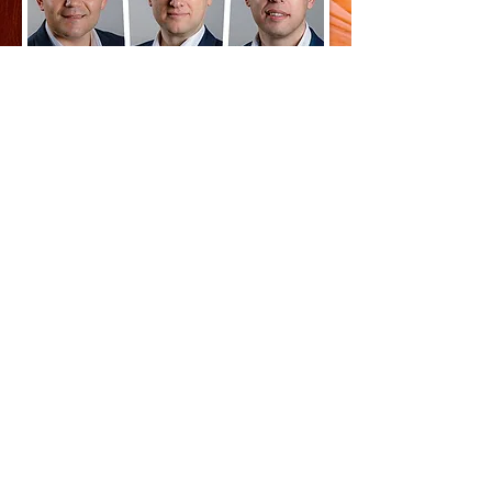
echipa de pastori
Iti spunem un bun venit si ne bucuram ca ne-ai
gasit pe website-ul bisericii noastre.
Ne poti contacta cu toata libertatea pentru orice
lucru care poate sa iti slujeasca in vreun fel.
Pentru mai multe detalii despre noi, sau pentru a
ne putea contacta, acceseaza pagina PASTORI.
PASTORI