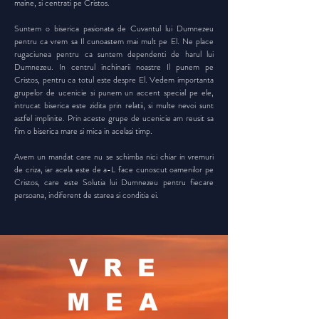
maine, si centrati pe Cristos.
Suntem o biserica pasionata de Cuvantul lui Dumnezeu
pentru ca vrem sa Il cunoastem mai mult pe El. Ne place
rugaciunea pentru ca suntem dependenti de harul lui
Dumnezeu. In centrul inchinarii noastre Il punem pe
Cristos, pentru ca totul este despre El. Vedem importanta
grupelor de ucenicie si punem un accent special pe ele,
intrucat biserica este zidita prin relatii, si multe nevoi sunt
astfel implinite. Prin aceste grupe de ucenicie am reusit sa
fim o biserica mare si mica in acelasi timp.
Avem un mandat care nu se schimba nici chiar in vremuri
de criza, iar acela este de a-L face cunoscut oamenilor pe
Cristos, care este Solutia lui Dumnezeu pentru fiecare
persoana, indiferent de starea si conditia ei.
VRE
MEA