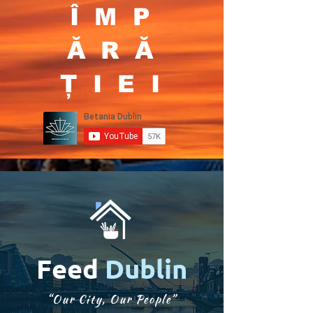
ÎMP
ĂRĂ
ȚIEI
Feed
Dublin
“Our City, Our People”